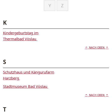
Y
Z
K
Kindergeburtstag im
Thermalbad Vöslau
NACH OBEN
S
Schutzhaus und Kängurufarm
Harzberg
Stadtmuseum Bad Vöslau
NACH OBEN
T