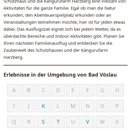
Schutzhaus und die Kängurufarm Harzberg eine Vielzahl von
Aktivitäten für die ganze Familie. Egal ob man die Natur
erkunden, den Abenteuerspielplatz erkunden oder an
Veranstaltungen teilnehmen möchte, hier ist für jeden etwas
dabei. Das Ausflugsziel eignet sich bei jedem Wetter, da es
überdachte Bereiche und Indoor-Aktivitäten gibt. Planen Sie
Ihren nächsten Familienausflug und entdecken Sie die
Zauberwelt des Schutzhauses und der Kängurufarm
Harzberg.
Erlebnisse in der Umgebung von
Bad Vöslau
A
B
C
D
E
F
G
H
I
J
K
L
M
N
O
P
Q
R
S
T
U
V
W
X