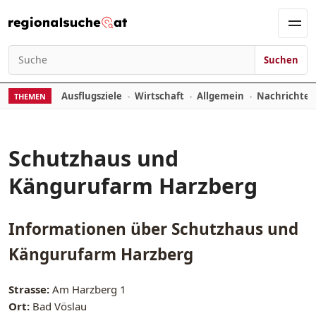
Zum Inhalt springen
Men
Suchen
Suchen nach:
Ausflugsziele
Wirtschaft
Allgemein
Nachrichte
THEMEN
Schutzhaus und
Kängurufarm Harzberg
Informationen über
Schutzhaus und
Kängurufarm Harzberg
Strasse:
Am Harzberg 1
Ort:
Bad Vöslau