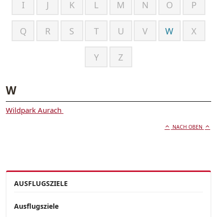
I
J
K
L
M
N
O
P
Q
R
S
T
U
V
W
X
Y
Z
W
Wildpark Aurach
NACH OBEN
AUSFLUGSZIELE
Ausflugsziele