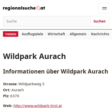
Zum Inhalt springen
Men
Suchen
Suchen nach:
Ausflugsziele
Wirtschaft
Allgemein
Nachrichte
THEMEN
Wildpark Aurach
Informationen über
Wildpark Aurach
Strasse:
Wildparkweg 5
Ort:
Aurach
Plz:
6370
Web:
http://www.wildpark-tirol.at