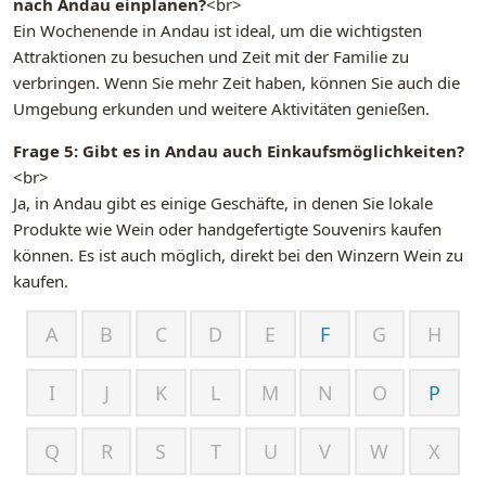
nach Andau einplanen?
<br>
Ein Wochenende in Andau ist ideal, um die wichtigsten
Attraktionen zu besuchen und Zeit mit der Familie zu
verbringen. Wenn Sie mehr Zeit haben, können Sie auch die
Umgebung erkunden und weitere Aktivitäten genießen.
Frage 5: Gibt es in Andau auch Einkaufsmöglichkeiten?
<br>
Ja, in Andau gibt es einige Geschäfte, in denen Sie lokale
Produkte wie Wein oder handgefertigte Souvenirs kaufen
können. Es ist auch möglich, direkt bei den Winzern Wein zu
kaufen.
A
B
C
D
E
F
G
H
I
J
K
L
M
N
O
P
Q
R
S
T
U
V
W
X