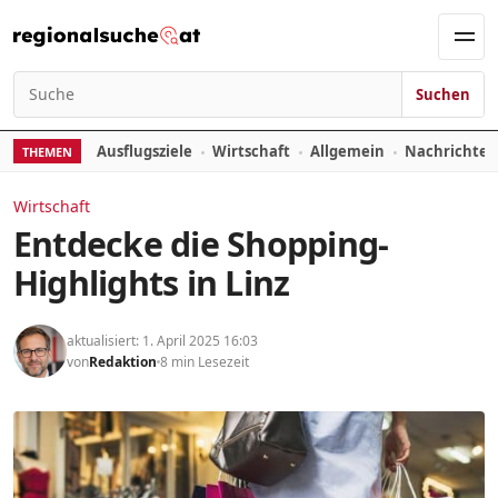
Zum Inhalt springen
Men
Suchen
Suchen nach:
Ausflugsziele
Wirtschaft
Allgemein
Nachrichte
THEMEN
Wirtschaft
Entdecke die Shopping-
Highlights in Linz
aktualisiert: 1. April 2025 16:03
von
Redaktion
8 min Lesezeit