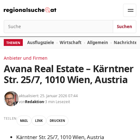
Zum Inhalt springen
Men
Suchen
Suchen nach:
Ausflugsziele
Wirtschaft
Allgemein
Nachrichte
THEMEN
Anbieter und Firmen
Avana Real Estate – Kärntner
Str. 25/7, 1010 Wien, Austria
aktualisiert: 25. Januar 2026 07:44
von
Redaktion
3 min Lesezeit
TEILEN
MAIL
LINK
DRUCKEN
Kärntner Str. 25/7, 1010 Wien, Austria