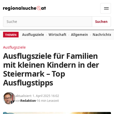
Zum Inhalt springen
Men
Suchen
Suchen nach:
Ausflugsziele
Wirtschaft
Allgemein
Nachrichte
THEMEN
Ausflugsziele
Ausflugsziele für Familien
mit kleinen Kindern in der
Steiermark – Top
Ausflugstipps
aktualisiert: 1. April 2025 16:02
von
Redaktion
16 min Lesezeit