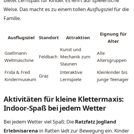
bietet Lernspaß für Kinder. Es lehrt auf spielerische
Weise. Das macht es zu einem tollen
Ausflugsziel
für die
Familie.
Eignung für
Ausflugsziel
Standort
Attraktion
Alter
Kunst und
Gsellmann
Alle
Feldbach
Mechanik zum
Weltmaschine
Altersgruppen
Staunen
Frida & Fred
Interaktive
Kleinkinder bis
Graz
Kindermuseum
Lernspiele
junge Teenager
Aktivitäten für kleine Klettermaxis:
Indoor-Spaß bei jedem Wetter
Bei jedem Wetter viel Spaß: Die
Ratzfatz Joglland
Erlebnisarena
in Ratten lädt zur Bewegung ein. Kinder