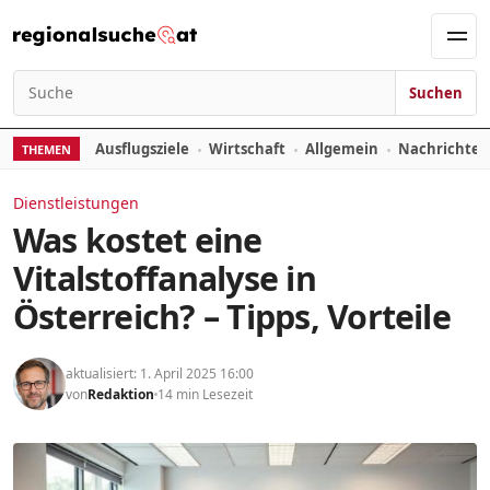
Zum Inhalt springen
Men
Suchen
Suchen nach:
Ausflugsziele
Wirtschaft
Allgemein
Nachrichte
THEMEN
Dienstleistungen
Was kostet eine
Vitalstoffanalyse in
Österreich? – Tipps, Vorteile
aktualisiert: 1. April 2025 16:00
von
Redaktion
14 min Lesezeit