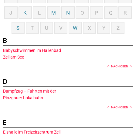
J
K
L
M
N
O
P
Q
R
S
T
U
V
W
X
Y
Z
B
Babyschwimmen im Hallenbad
Zell am See
NACH OBEN
D
Dampfzug – Fahrten mit der
Pinzgauer Lokalbahn
NACH OBEN
E
Eishalle im Freizeitzentrum Zell