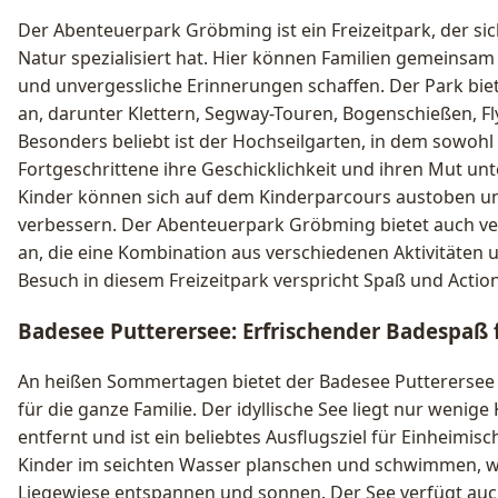
Der Abenteuerpark Gröbming ist ein Freizeitpark, der sich
Natur spezialisiert hat. Hier können Familien gemeinsa
und unvergessliche Erinnerungen schaffen. Der Park biete
an, darunter Klettern, Segway-Touren, Bogenschießen, Fly
Besonders beliebt ist der Hochseilgarten, in dem sowohl
Fortgeschrittene ihre Geschicklichkeit und ihren Mut unt
Kinder können sich auf dem Kinderparcours austoben und
verbessern. Der Abenteuerpark Gröbming bietet auch ve
an, die eine Kombination aus verschiedenen Aktivitäten 
Besuch in diesem Freizeitpark verspricht Spaß und Action
Badesee Putterersee: Erfrischender Badespaß f
An heißen Sommertagen bietet der Badesee Puttererse
für die ganze Familie. Der idyllische See liegt nur weni
entfernt und ist ein beliebtes Ausflugsziel für Einheimis
Kinder im seichten Wasser planschen und schwimmen, wä
Liegewiese entspannen und sonnen. Der See verfügt auc