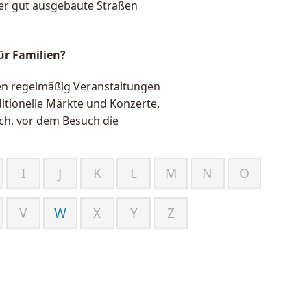
ber gut ausgebaute Straßen
ür Familien?
en regelmäßig Veranstaltungen
ditionelle Märkte und Konzerte,
ich, vor dem Besuch die
I
J
K
L
M
N
O
V
W
X
Y
Z