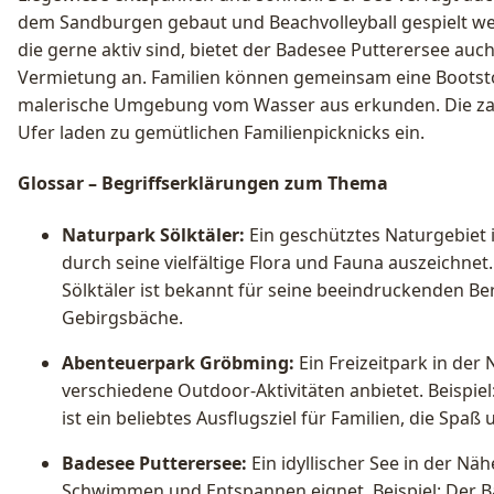
dem Sandburgen gebaut und Beachvolleyball gespielt we
die gerne aktiv sind, bietet der Badesee Putterersee au
Vermietung an. Familien können gemeinsam eine Boots
malerische Umgebung vom Wasser aus erkunden. Die zah
Ufer laden zu gemütlichen Familienpicknicks ein.
Glossar – Begriffserklärungen zum Thema
Naturpark Sölktäler:
Ein geschütztes Naturgebiet i
durch seine vielfältige Flora und Fauna auszeichnet.
Sölktäler ist bekannt für seine beeindruckenden B
Gebirgsbäche.
Abenteuerpark Gröbming:
Ein Freizeitpark in der
verschiedene Outdoor-Aktivitäten anbietet. Beispi
ist ein beliebtes Ausflugsziel für Familien, die Spaß
Badesee Putterersee:
Ein idyllischer See in der N
Schwimmen und Entspannen eignet. Beispiel: Der Ba