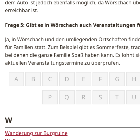
dem Auto ist jedoch ebenfalls möglich, da Wörschach ü
erreichbar ist.
Frage 5: Gibt es in Wörschach auch Veranstaltungen f
Ja, in Wörschach und den umliegenden Ortschaften find
für Familien statt. Zum Beispiel gibt es Sommerfeste, tra
bei denen die ganze Familie Spaß haben kann. Es lohnt s
aktuellen Veranstaltungstermine zu überprüfen.
A
B
C
D
E
F
G
H
P
Q
R
S
T
U
W
Wanderung zur Burgruine