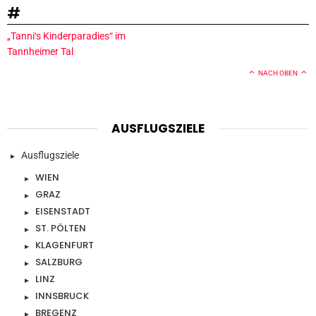
#
„Tanni‘s Kinderparadies“ im
Tannheimer Tal
NACH OBEN
AUSFLUGSZIELE
Ausflugsziele
WIEN
GRAZ
EISENSTADT
ST. PÖLTEN
KLAGENFURT
SALZBURG
LINZ
INNSBRUCK
BREGENZ