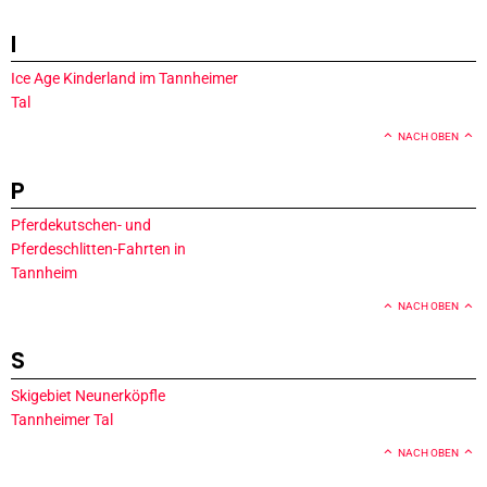
I
Ice Age Kinderland im Tannheimer
Tal
NACH OBEN
P
Pferdekutschen- und
Pferdeschlitten-Fahrten in
Tannheim
NACH OBEN
S
Skigebiet Neunerköpfle
Tannheimer Tal
NACH OBEN