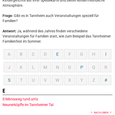
Kindergerichte auf ihrer Speisekarte und bieten kinderfreundliche
Atmosphäre.
Frage:
Gibt es in Tannheim auch Veranstaltungen speziell für
Familien?
Antwort:
Ja, während des Jahres finden verschiedene
Veranstaltungen für Familien statt, wie zum Beispiel das Tannheimer
Familienfest im Sommer.
A
B
C
D
E
F
G
H
I
J
K
L
M
N
O
P
Q
R
S
T
U
V
W
X
Y
Z
#
E
Erlebnisweg rund um’s
Neunerköpfle im Tannheimer Tal
NACH OBEN