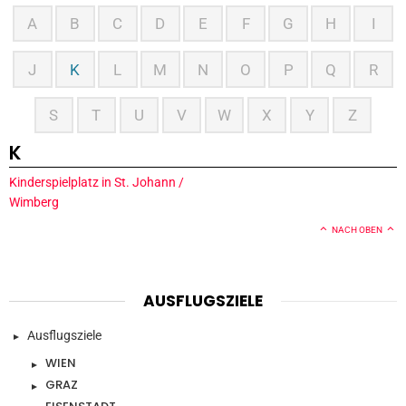
A
B
C
D
E
F
G
H
I
J
K
L
M
N
O
P
Q
R
S
T
U
V
W
X
Y
Z
K
Kinderspielplatz in St. Johann /
Wimberg
NACH OBEN
AUSFLUGSZIELE
Ausflugsziele
WIEN
GRAZ