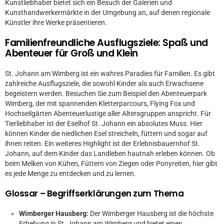
Kunstliebhaber bietet sich ein Besuch der Galerien und
Kunsthandwerkermärkte in der Umgebung an, auf denen regionale
Künstler ihre Werke präsentieren.
Familienfreundliche Ausflugsziele: Spaß und
Abenteuer für Groß und Klein
St. Johann am Wimberg ist ein wahres Paradies für Familien. Es gibt
zahlreiche Ausflugsziele, die sowohl Kinder als auch Erwachsene
begeistern werden. Besuchen Sie zum Beispiel den Abenteuerpark
Wimberg, der mit spannenden Kletterparcours, Flying Fox und
Hochseilgärten Abenteuerlustige aller Altersgruppen anspricht. Für
Tierliebhaber ist der Eselhof St. Johann ein absolutes Muss. Hier
können Kinder die niedlichen Esel streicheln, füttern und sogar auf
ihnen reiten. Ein weiteres Highlight ist der Erlebnisbauernhof St.
Johann, auf dem Kinder das Landleben hautnah erleben können. Ob
beim Melken von Kühen, Füttern von Ziegen oder Ponyreiten, hier gibt
es jede Menge zu entdecken und zu lernen.
Glossar – Begriffserklärungen zum Thema
Wimberger Hausberg:
Der Wimberger Hausberg ist die höchste
Erhebung in St. Johann am Wimberg und bietet einen