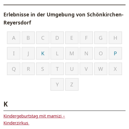
Erlebnisse in der Umgebung von
Schönkirchen-
Reyersdorf
A
B
C
D
E
F
G
H
I
J
K
L
M
N
O
P
Q
R
S
T
U
V
W
X
Y
Z
K
Kindergeburtstag mit mamizi –
Kinderzirkus