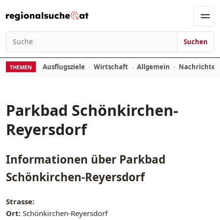
Zum Inhalt springen
Men
Suchen
Suchen nach:
Ausflugsziele
Wirtschaft
Allgemein
Nachrichte
THEMEN
Parkbad Schönkirchen-
Reyersdorf
Informationen über
Parkbad
Schönkirchen-Reyersdorf
Strasse:
Ort:
Schönkirchen-Reyersdorf