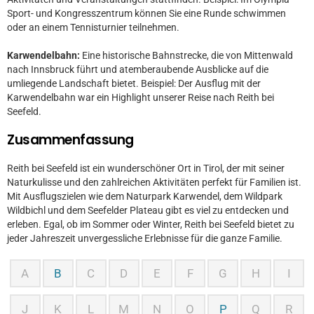
Sport- und Kongresszentrum können Sie eine Runde schwimmen
oder an einem Tennisturnier teilnehmen.
Karwendelbahn:
Eine historische Bahnstrecke, die von Mittenwald
nach Innsbruck führt und atemberaubende Ausblicke auf die
umliegende Landschaft bietet. Beispiel: Der Ausflug mit der
Karwendelbahn war ein Highlight unserer Reise nach Reith bei
Seefeld.
Zusammenfassung
Reith bei Seefeld ist ein wunderschöner Ort in Tirol, der mit seiner
Naturkulisse und den zahlreichen Aktivitäten perfekt für Familien ist.
Mit Ausflugszielen wie dem Naturpark Karwendel, dem Wildpark
Wildbichl und dem Seefelder Plateau gibt es viel zu entdecken und
erleben. Egal, ob im Sommer oder Winter, Reith bei Seefeld bietet zu
jeder Jahreszeit unvergessliche Erlebnisse für die ganze Familie.
A
B
C
D
E
F
G
H
I
J
K
L
M
N
O
P
Q
R