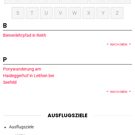
S
T
U
V
W
X
Y
Z
B
Bienenlehrpfad in Reith
NACH OBEN
P
Ponywanderung am
Haideggerhof in Leithen bei
Seefeld
NACH OBEN
AUSFLUGSZIELE
Ausflugsziele