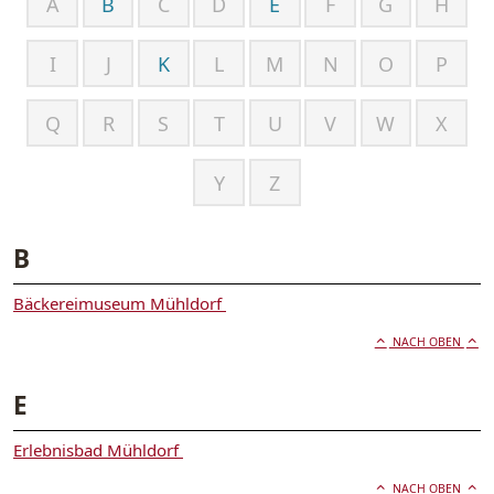
A
B
C
D
E
F
G
H
I
J
K
L
M
N
O
P
Q
R
S
T
U
V
W
X
Y
Z
B
Bäckereimuseum Mühldorf
NACH OBEN
E
Erlebnisbad Mühldorf
NACH OBEN