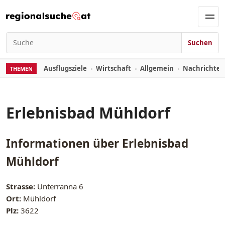
Zum Inhalt springen
Men
Suchen
Suchen nach:
Ausflugsziele
Wirtschaft
Allgemein
Nachrichte
THEMEN
Erlebnisbad Mühldorf
Informationen über
Erlebnisbad
Mühldorf
Strasse:
Unterranna 6
Ort:
Mühldorf
Plz:
3622