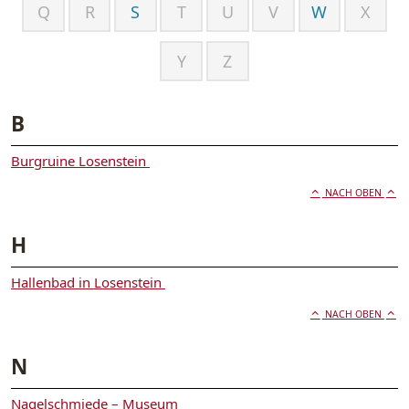
Q
R
S
T
U
V
W
X
Y
Z
B
Burgruine Losenstein
NACH OBEN
H
Hallenbad in Losenstein
NACH OBEN
N
Nagelschmiede – Museum