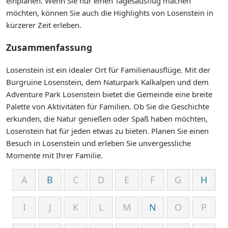
einplanen. Wenn Sie nur einen Tagesausflug machen
möchten, können Sie auch die Highlights von Losenstein in
kürzerer Zeit erleben.
Zusammenfassung
Losenstein ist ein idealer Ort für Familienausflüge. Mit der
Burgruine Losenstein, dem Naturpark Kalkalpen und dem
Adventure Park Losenstein bietet die Gemeinde eine breite
Palette von Aktivitäten für Familien. Ob Sie die Geschichte
erkunden, die Natur genießen oder Spaß haben möchten,
Losenstein hat für jeden etwas zu bieten. Planen Sie einen
Besuch in Losenstein und erleben Sie unvergessliche
Momente mit Ihrer Familie.
A
B
C
D
E
F
G
H
I
J
K
L
M
N
O
P