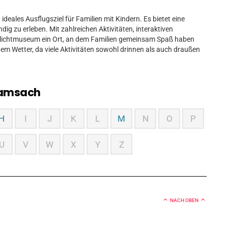
ideales Ausflugsziel für Familien mit Kindern. Es bietet eine
dig zu erleben. Mit zahlreichen Aktivitäten, interaktiven
ilichtmuseum ein Ort, an dem Familien gemeinsam Spaß haben
dem Wetter, da viele Aktivitäten sowohl drinnen als auch draußen
amsach
H
I
J
K
L
M
N
O
P
U
V
W
X
Y
Z
NACH OBEN