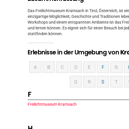
Das Freilichtmuseum Kramsach in Tirol, Österreich, ist ein 
einzigartige Möglichkeit, Geschichte und Traditionen leben
Workshops und einem entspannten Ambiente ist das Fre
und lernen können. Es eignet sich für einen Besuch bei je
stattfinden können.
Erlebnisse in der Umgebung von
Kr
A
B
C
D
E
F
G
Q
R
S
T
F
Freilichtmuseum Kramsach
H