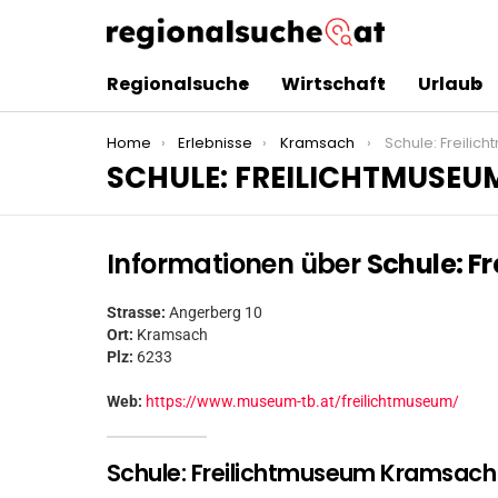
Regionalsuche
Wirtschaft
Urlaub
You are here:
Home
Erlebnisse
Kramsach
Schule: Freili
SCHULE: FREILICHTMUSE
Informationen über
Schule: F
Strasse:
Angerberg 10
Ort:
Kramsach
Plz:
6233
Web:
https://www.museum-tb.at/freilichtmuseum/
Schule: Freilichtmuseum Kramsach 