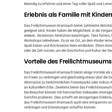
lebendig zu erfahren und einen Tag voller Spaß und Lerne
Erlebnis als Familie mit Kinde
Das Freilichtmuseum Kramsach bietet zahlreiche Aktivitäte
geeignet sind. Kinder haben die Möglichkeit, in die Verg
erleben. Sie können Almhütten besichtigen, Tiere füttern,
Workshops teilnehmen. Es ist ein Ort, an dem Kinder lern
Spaß haben und ihre kreative Seite entdecken. Eltern kö
oder die Zeit nutzen, um die Geschichte und Kultur der R
Vorteile des Freilichtmuseums 
Das Freilichtmuseum Kramsach bietet einige Vorteile als A
im Freien zu verbringen und gleichzeitig etwas über die G
Alternative zu herkömmlichen Freizeitparks oder Indoor-A
an kulturellem Erbe. Zweitens bietet das Freilichtmuseum 
Die Besucher können mit historischen Gebäuden interagie
Gerichte probieren. Dies schafft ein einzigartiges Erlebnis
das Freilichtmuseum Kramsach auch eine entspannte und
verbringen und Erinnerungen schaffen können.