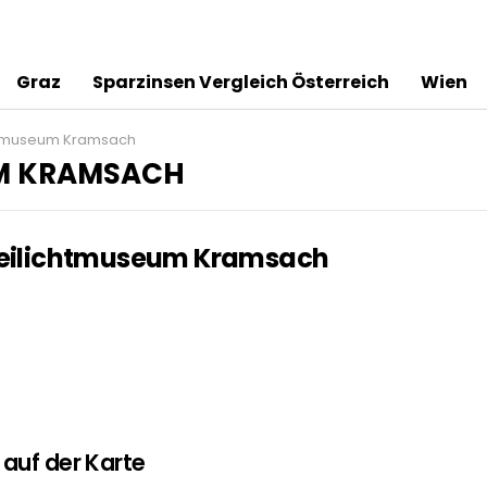
Graz
Sparzinsen Vergleich Österreich
Wien
chtmuseum Kramsach
UM KRAMSACH
reilichtmuseum Kramsach
auf der Karte