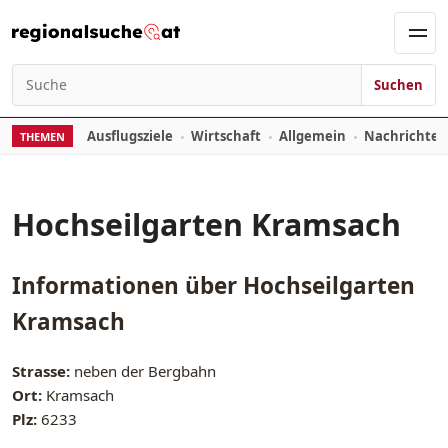
Zum Inhalt springen
Men
Suchen
Suchen nach:
Ausflugsziele
Wirtschaft
Allgemein
Nachrichte
THEMEN
Hochseilgarten Kramsach
Informationen über
Hochseilgarten
Kramsach
Strasse:
neben der Bergbahn
Ort:
Kramsach
Plz:
6233