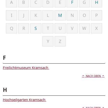
A
B
C
D
E
F
G
H
I
J
K
L
M
N
O
P
Q
R
S
T
U
V
W
X
Y
Z
F
Freilichtmuseum Kramsach
NACH OBEN
H
Hochseilgarten Kramsach