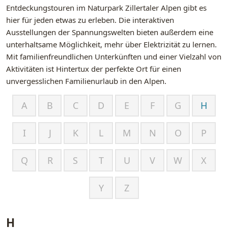
Entdeckungstouren im Naturpark Zillertaler Alpen gibt es
hier für jeden etwas zu erleben. Die interaktiven
Ausstellungen der Spannungswelten bieten außerdem eine
unterhaltsame Möglichkeit, mehr über Elektrizität zu lernen.
Mit familienfreundlichen Unterkünften und einer Vielzahl von
Aktivitäten ist Hintertux der perfekte Ort für einen
unvergesslichen Familienurlaub in den Alpen.
A
B
C
D
E
F
G
H
I
J
K
L
M
N
O
P
Q
R
S
T
U
V
W
X
Y
Z
H