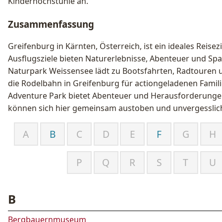
Kinderhochstühle an.
Zusammenfassung
Greifenburg in Kärnten, Österreich, ist ein ideales Reisezie
Ausflugsziele bieten Naturerlebnisse, Abenteuer und Spaß
Naturpark Weissensee lädt zu Bootsfahrten, Radtouren
die Rodelbahn in Greifenburg für actiongeladenen Famil
Adventure Park bietet Abenteuer und Herausforderungen
können sich hier gemeinsam austoben und unvergessli
A
B
C
D
E
F
G
H
P
Q
R
S
T
U
B
Bergbauernmuseum