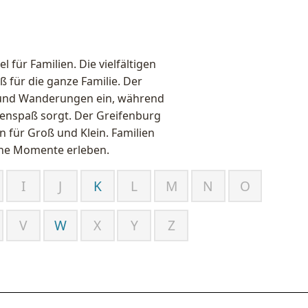
l für Familien. Die vielfältigen
 für die ganze Familie. Der
 und Wanderungen ein, während
ienspaß sorgt. Der Greifenburg
 für Groß und Klein. Familien
che Momente erleben.
I
J
K
L
M
N
O
V
W
X
Y
Z