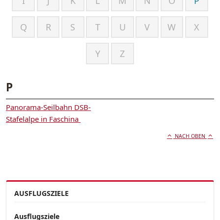
I
J
K
L
M
N
O
P
Q
R
S
T
U
V
W
X
Y
Z
P
Panorama-Seilbahn DSB-
Stafelalpe in Faschina
NACH OBEN
AUSFLUGSZIELE
Ausflugsziele