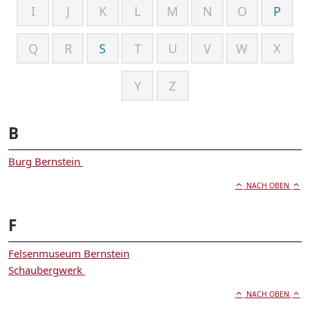
I
J
K
L
M
N
O
P
Q
R
S
T
U
V
W
X
Y
Z
B
Burg Bernstein
NACH OBEN
F
Felsenmuseum Bernstein
Schaubergwerk
NACH OBEN