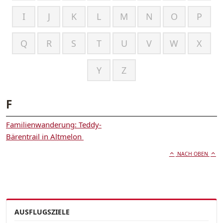
I
J
K
L
M
N
O
P
Q
R
S
T
U
V
W
X
Y
Z
F
Familienwanderung: Teddy-
Bärentrail in Altmelon
NACH OBEN
AUSFLUGSZIELE