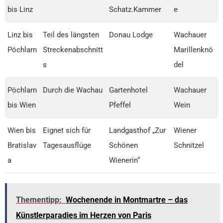
bis Linz
Schatz.Kammer
e
Linz bis
Teil des längsten
Donau Lodge
Wachauer
Pöchlarn
Streckenabschnitt
Marillenknö
s
del
Pöchlarn
Durch die Wachau
Gartenhotel
Wachauer
bis Wien
Pfeffel
Wein
Wien bis
Eignet sich für
Landgasthof „Zur
Wiener
Bratislav
Tagesausflüge
Schönen
Schnitzel
a
Wienerin“
Thementipp:
Wochenende in Montmartre – das
Künstlerparadies im Herzen von Paris