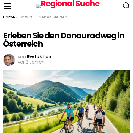
S
Menu
You are here:
Home
Urlaub
Erleben Sie den Donauradweg in Österreich
Erleben Sie den Donauradweg in
Österreich
von
Redaktion
vor 2 Jahren