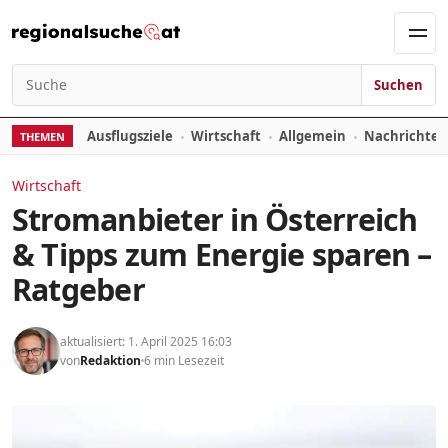
Zum Inhalt springen
Men
Suchen
Suchen nach:
Ausflugsziele
Wirtschaft
Allgemein
Nachrichte
THEMEN
Wirtschaft
Stromanbieter in Österreich
& Tipps zum Energie sparen –
Ratgeber
aktualisiert: 1. April 2025 16:03
von
Redaktion
6 min Lesezeit