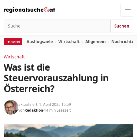
Zum Inhalt springen
Men
Suchen
Suchen nach:
Ausflugsziele
Wirtschaft
Allgemein
Nachrichte
THEMEN
Wirtschaft
Was ist die
Steuervorauszahlung in
Österreich?
aktualisiert: 1. April 2025 15:59
von
Redaktion
14 min Lesezeit