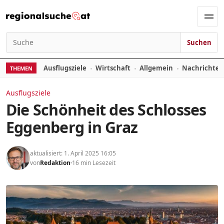
Zum Inhalt springen
Men
Suchen
Suchen nach:
Ausflugsziele
Wirtschaft
Allgemein
Nachrichte
THEMEN
Ausflugsziele
Die Schönheit des Schlosses
Eggenberg in Graz
aktualisiert: 1. April 2025 16:05
von
Redaktion
16 min Lesezeit