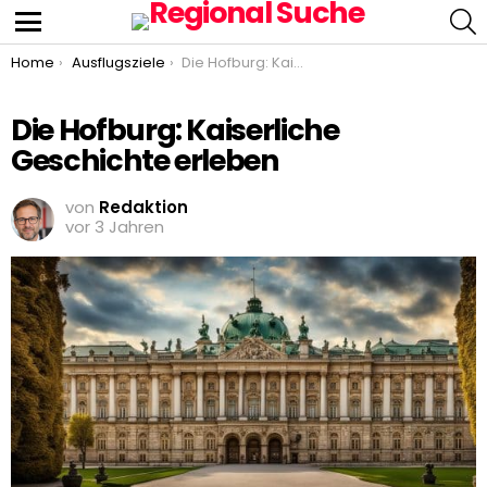
S
Menu
You are here:
Home
Ausflugsziele
Die Hofburg: Kaiserliche Geschichte erleben
Die Hofburg: Kaiserliche
Geschichte erleben
von
Redaktion
vor 3 Jahren