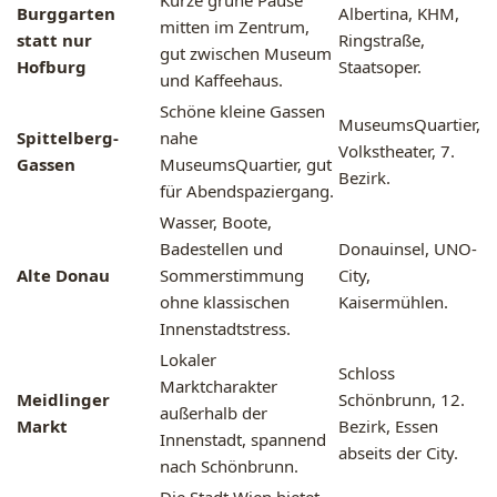
Kurze grüne Pause
Burggarten
Albertina, KHM,
mitten im Zentrum,
statt nur
Ringstraße,
gut zwischen Museum
Hofburg
Staatsoper.
und Kaffeehaus.
Schöne kleine Gassen
MuseumsQuartier,
Spittelberg-
nahe
Volkstheater, 7.
Gassen
MuseumsQuartier, gut
Bezirk.
für Abendspaziergang.
Wasser, Boote,
Badestellen und
Donauinsel, UNO-
Alte Donau
Sommerstimmung
City,
ohne klassischen
Kaisermühlen.
Innenstadtstress.
Lokaler
Schloss
Marktcharakter
Meidlinger
Schönbrunn, 12.
außerhalb der
Markt
Bezirk, Essen
Innenstadt, spannend
abseits der City.
nach Schönbrunn.