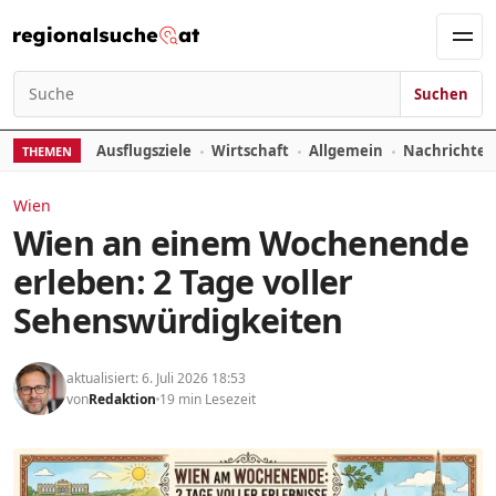
Zum Inhalt springen
Men
Suchen
Suchen nach:
Ausflugsziele
Wirtschaft
Allgemein
Nachrichte
THEMEN
Wien
Wien an einem Wochenende
erleben: 2 Tage voller
Sehenswürdigkeiten
aktualisiert: 6. Juli 2026 18:53
von
Redaktion
19 min Lesezeit