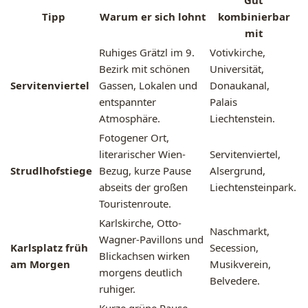
Gut
Tipp
Warum er sich lohnt
kombinierbar
mit
Ruhiges Grätzl im 9.
Votivkirche,
Bezirk mit schönen
Universität,
Servitenviertel
Gassen, Lokalen und
Donaukanal,
entspannter
Palais
Atmosphäre.
Liechtenstein.
Fotogener Ort,
literarischer Wien-
Servitenviertel,
Strudlhofstiege
Bezug, kurze Pause
Alsergrund,
abseits der großen
Liechtensteinpark.
Touristenroute.
Karlskirche, Otto-
Naschmarkt,
Wagner-Pavillons und
Karlsplatz früh
Secession,
Blickachsen wirken
am Morgen
Musikverein,
morgens deutlich
Belvedere.
ruhiger.