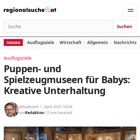
Zum Inhalt springen
Men
Suchen
Suchen nach:
Ausflugsziele
Wirtschaft
Allgemein
Nachrichte
THEMEN
Ausflugsziele
Puppen- und
Spielzeugmuseen für Babys:
Kreative Unterhaltung
aktualisiert: 1. April 2025 16:04
von
Redaktion
12 min Lesezeit