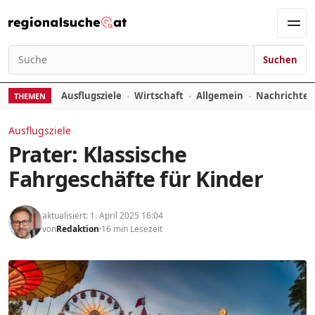
Zum Inhalt springen
Men
Suchen
Suchen nach:
Ausflugsziele
Wirtschaft
Allgemein
Nachrichte
THEMEN
Ausflugsziele
Prater: Klassische
Fahrgeschäfte für Kinder
aktualisiert: 1. April 2025 16:04
von
Redaktion
16 min Lesezeit