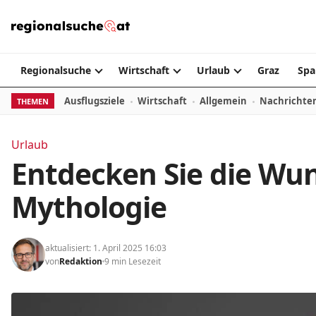
Zum Inhalt springen
Regionalsuche
Wirtschaft
Urlaub
Graz
Spa
Ausflugsziele
Wirtschaft
Allgemein
Nachrichte
THEMEN
Urlaub
Entdecken Sie die Wu
Mythologie
aktualisiert: 1. April 2025 16:03
von
Redaktion
9 min Lesezeit