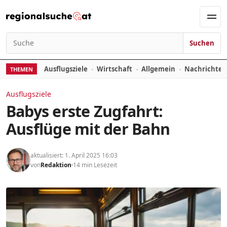
Zum Inhalt springen
Men
Suchen
Suchen nach:
Ausflugsziele
Wirtschaft
Allgemein
Nachrichte
THEMEN
Ausflugsziele
Babys erste Zugfahrt:
Ausflüge mit der Bahn
aktualisiert: 1. April 2025 16:03
von
Redaktion
14 min Lesezeit