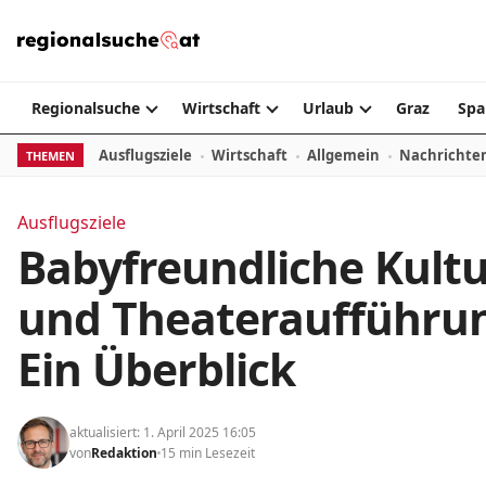
Zum Inhalt springen
Regionalsuche
Wirtschaft
Urlaub
Graz
Spa
Ausflugsziele
Wirtschaft
Allgemein
Nachrichte
THEMEN
Ausflugsziele
Babyfreundliche Kult
und Theateraufführun
Ein Überblick
aktualisiert: 1. April 2025 16:05
von
Redaktion
15 min Lesezeit