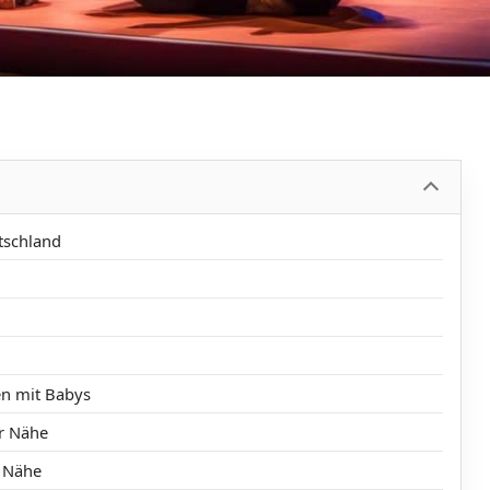
tschland
en mit Babys
er Nähe
r Nähe